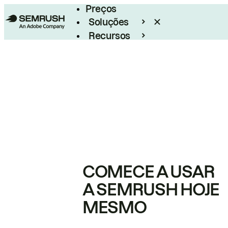
Preços
Soluções
Recursos
Empresarial
COMECE A USAR
A SEMRUSH HOJE
MESMO