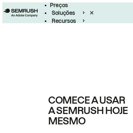
Preços
Soluções
Recursos
Empresarial
COMECE A USAR
A SEMRUSH HOJE
MESMO