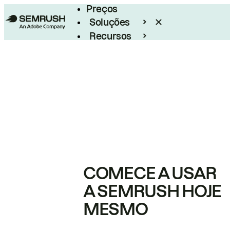
Preços
Soluções
Recursos
Empresarial
COMECE A USAR
A SEMRUSH HOJE
MESMO