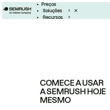
Preços
Soluções
Recursos
Empresarial
COMECE A USAR
A SEMRUSH HOJE
MESMO