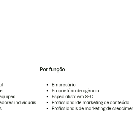
Por função
al
Empresário
te
Proprietário de agência
equipes
Especialista em SEO
dores individuais
Profissional de marketing de conteúdo
s
Profissionais de marketing de crescimen