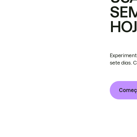
SE
HO
Experiment
sete dias. 
Começa