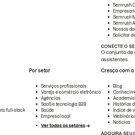
Semrush 
Empresari
Semrush 
Semrush A
Nossos da
Solicitar 
CONECTE O SE
O conjunto de 
assistentes.
Por setor
Cresça com a
Serviços profissionais
Blog
Varejo e comércio eletrônico
Conhecim
Agências
Academia
SaaS e tecnologia B2B
Histórias 
to full-stack
Saúde
Índice de v
Empresa local
Webinário
Notícias
Ver todos os setores
ADQUIRA SEU