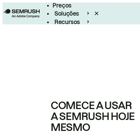
Preços
Soluções
Recursos
Empresarial
COMECE A USAR
A SEMRUSH HOJE
MESMO