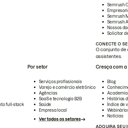
Semrush 
Empresari
Semrush 
Semrush A
Nossos da
Solicitar 
CONECTE O SE
O conjunto de 
assistentes.
Por setor
Cresça com a
Serviços profissionais
Blog
Varejo e comércio eletrônico
Conhecim
Agências
Academia
SaaS e tecnologia B2B
Histórias 
to full-stack
Saúde
Índice de v
Empresa local
Webinário
Notícias
Ver todos os setores
ADQUIRA SEU