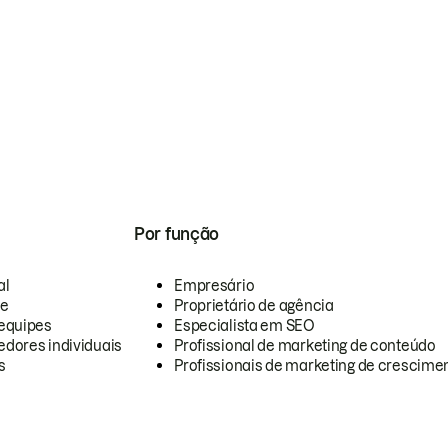
Por função
al
Empresário
te
Proprietário de agência
equipes
Especialista em SEO
dores individuais
Profissional de marketing de conteúdo
s
Profissionais de marketing de crescimen