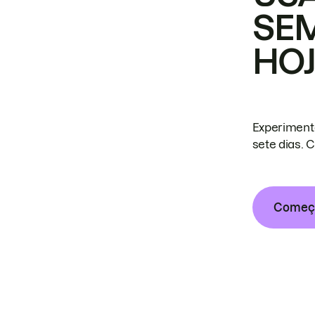
SE
HO
Experiment
sete dias. 
Começa