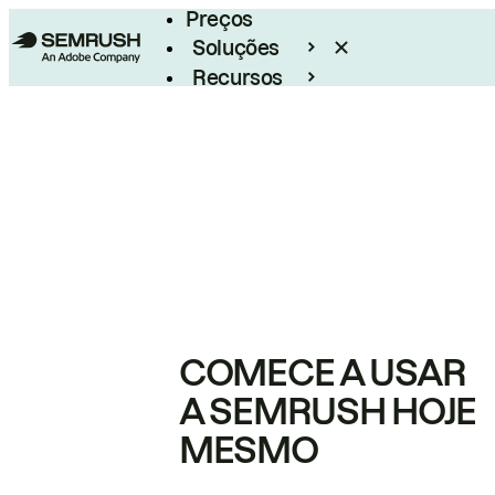
Preços
Soluções
Recursos
Empresarial
COMECE A USAR
A SEMRUSH HOJE
MESMO