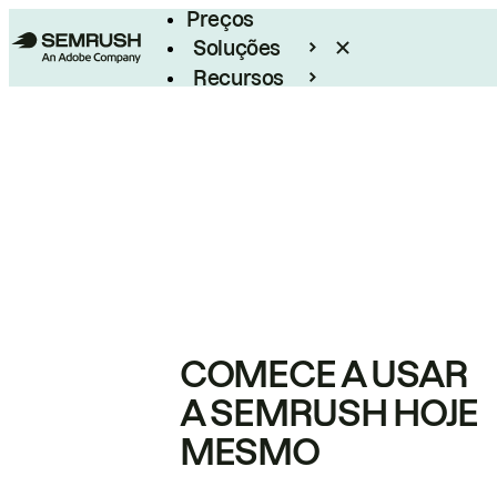
Preços
Soluções
Recursos
Empresarial
COMECE A USAR
A SEMRUSH HOJE
MESMO