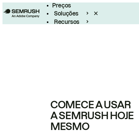
Preços
Soluções
Recursos
Empresarial
COMECE A USAR
A SEMRUSH HOJE
MESMO