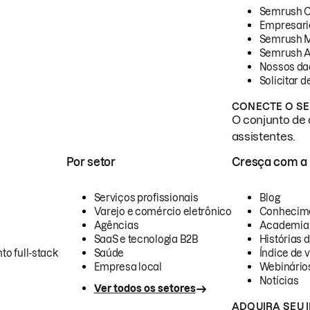
Semrush 
Empresari
Semrush 
Semrush A
Nossos da
Solicitar 
CONECTE O SE
O conjunto de 
assistentes.
Por setor
Cresça com a
Serviços profissionais
Blog
Varejo e comércio eletrônico
Conhecim
Agências
Academia
SaaS e tecnologia B2B
Histórias 
to full-stack
Saúde
Índice de v
Empresa local
Webinário
Notícias
Ver todos os setores
ADQUIRA SEU