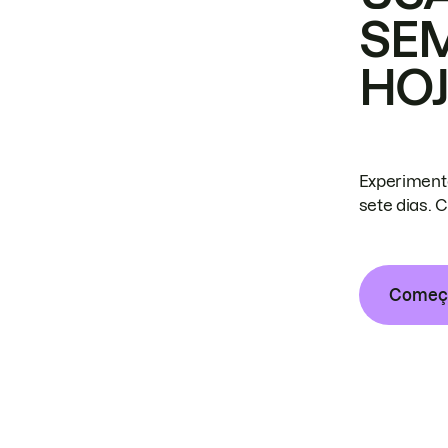
SE
HO
Experiment
sete dias. 
Começa