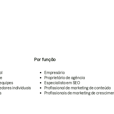
Por função
al
Empresário
te
Proprietário de agência
equipes
Especialista em SEO
dores individuais
Profissional de marketing de conteúdo
s
Profissionais de marketing de crescimen