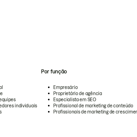
Por função
al
Empresário
te
Proprietário de agência
equipes
Especialista em SEO
dores individuais
Profissional de marketing de conteúdo
s
Profissionais de marketing de crescimen