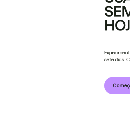
SE
HO
Experiment
sete dias. 
Começa