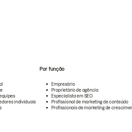
Por função
al
Empresário
te
Proprietário de agência
equipes
Especialista em SEO
dores individuais
Profissional de marketing de conteúdo
s
Profissionais de marketing de crescimen