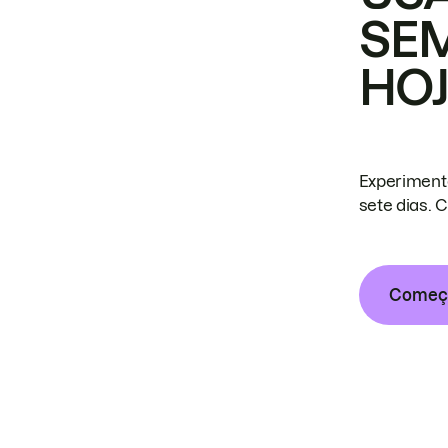
SE
HO
Experiment
sete dias. 
Começa