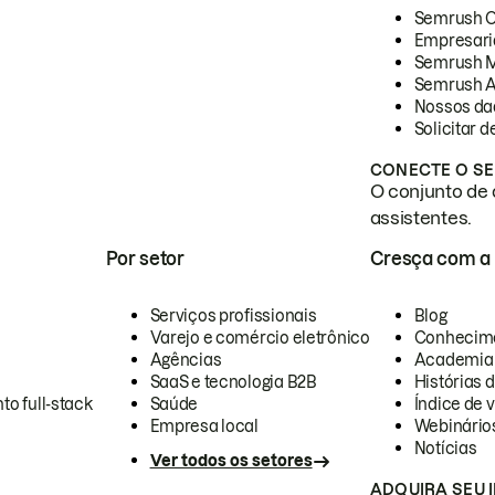
Semrush 
Empresari
Semrush 
Semrush A
Nossos da
Solicitar 
CONECTE O SE
O conjunto de 
assistentes.
Por setor
Cresça com a
Serviços profissionais
Blog
Varejo e comércio eletrônico
Conhecim
Agências
Academia
SaaS e tecnologia B2B
Histórias 
to full-stack
Saúde
Índice de v
Empresa local
Webinário
Notícias
Ver todos os setores
ADQUIRA SEU