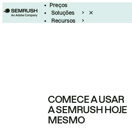
Preços
Soluções
Recursos
Empresarial
COMECE A USAR
A SEMRUSH HOJE
MESMO