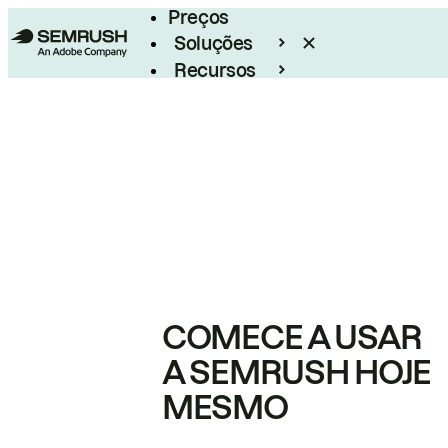
Preços
Soluções
Recursos
Empresarial
COMECE A USAR
A SEMRUSH HOJE
MESMO