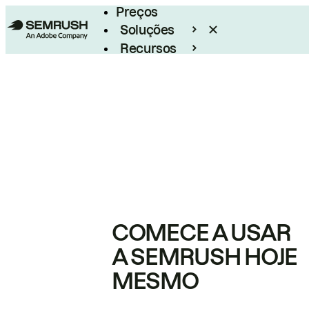
Preços
Soluções
Recursos
Empresarial
COMECE A USAR
A SEMRUSH HOJE
MESMO