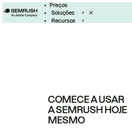
Preços
Soluções
Recursos
Empresarial
COMECE A USAR
A SEMRUSH HOJE
MESMO