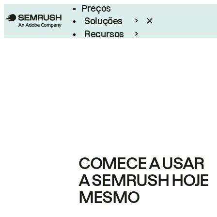
Preços
Soluções
Recursos
Empresarial
COMECE A USAR
A SEMRUSH HOJE
MESMO