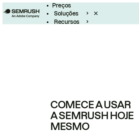
Preços
Soluções
Recursos
Empresarial
COMECE A USAR
A SEMRUSH HOJE
MESMO