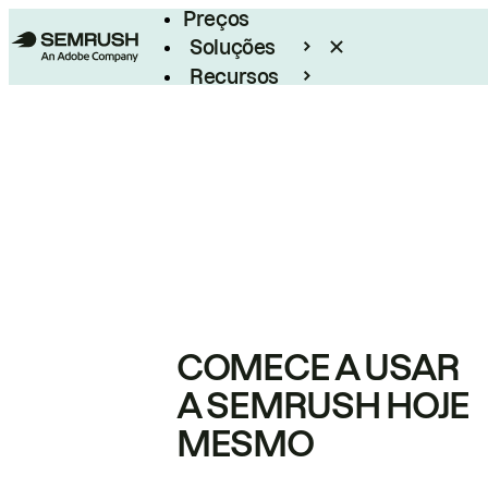
Preços
Soluções
Recursos
Empresarial
COMECE A USAR
A SEMRUSH HOJE
MESMO