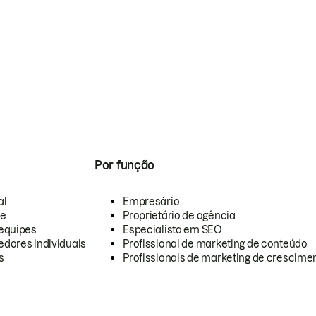
Por função
al
Empresário
te
Proprietário de agência
equipes
Especialista em SEO
dores individuais
Profissional de marketing de conteúdo
s
Profissionais de marketing de crescimen