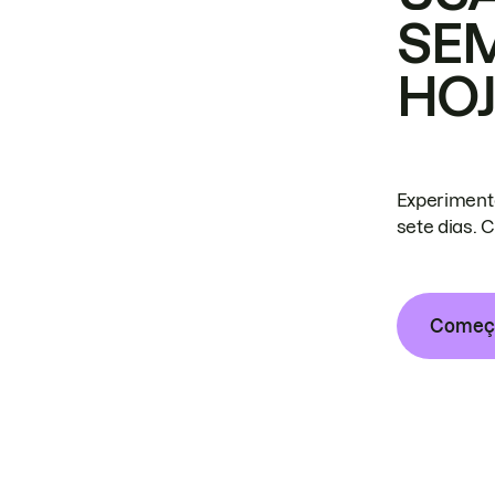
SE
HO
Experiment
sete dias. 
Começa