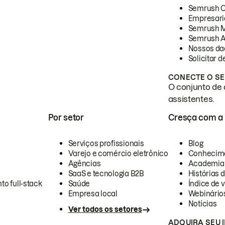
Semrush 
Empresari
Semrush 
Semrush A
Nossos da
Solicitar 
CONECTE O SE
O conjunto de 
assistentes.
Por setor
Cresça com a
Serviços profissionais
Blog
Varejo e comércio eletrônico
Conhecim
Agências
Academia
SaaS e tecnologia B2B
Histórias 
to full-stack
Saúde
Índice de v
Empresa local
Webinário
Notícias
Ver todos os setores
ADQUIRA SEU