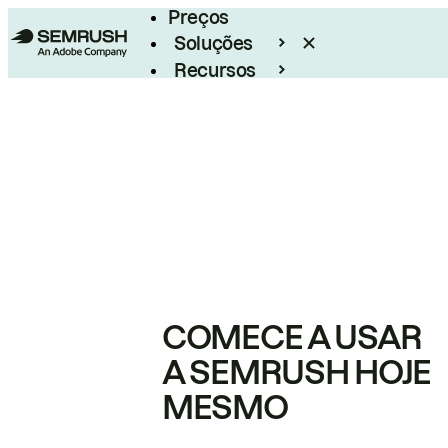
Preços
Soluções
Recursos
Empresarial
COMECE A USAR
A SEMRUSH HOJE
MESMO