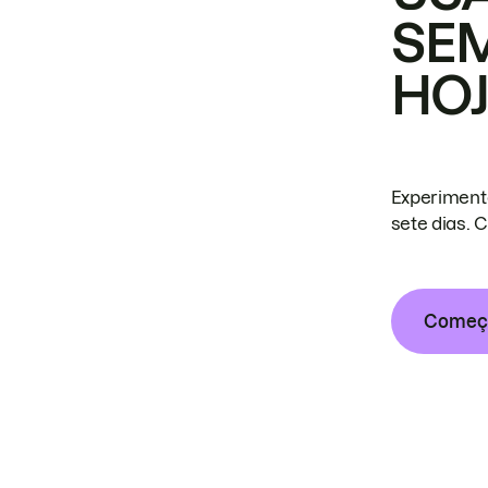
SE
HO
Experiment
sete dias. 
Começa