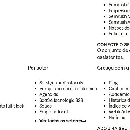
Semrush 
Empresari
Semrush 
Semrush A
Nossos da
Solicitar 
CONECTE O SE
O conjunto de 
assistentes.
Por setor
Cresça com a
Serviços profissionais
Blog
Varejo e comércio eletrônico
Conhecim
Agências
Academia
SaaS e tecnologia B2B
Histórias 
to full-stack
Saúde
Índice de v
Empresa local
Webinário
Notícias
Ver todos os setores
ADQUIRA SEU