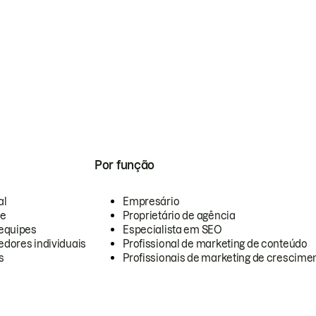
Por função
al
Empresário
te
Proprietário de agência
equipes
Especialista em SEO
dores individuais
Profissional de marketing de conteúdo
s
Profissionais de marketing de crescimen