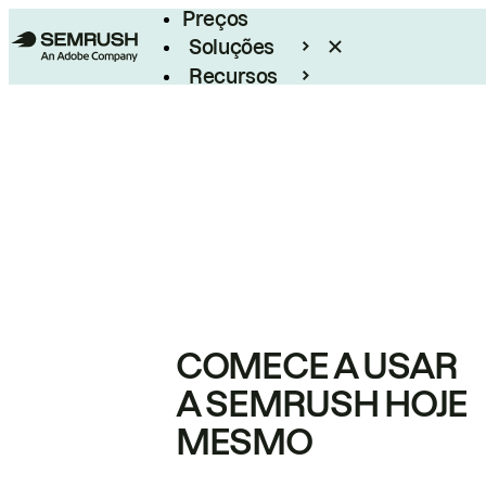
Preços
Soluções
Recursos
Empresarial
COMECE A USAR
A SEMRUSH HOJE
MESMO