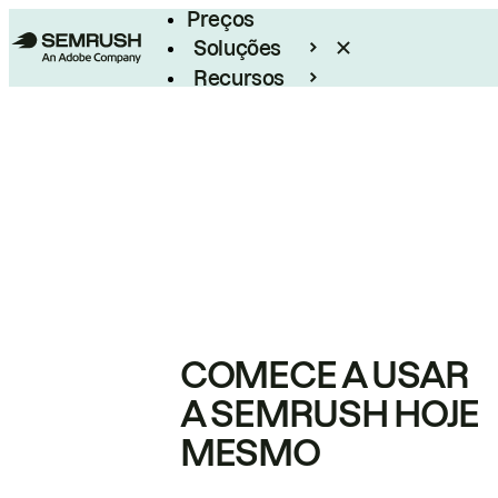
Preços
Soluções
Recursos
Empresarial
COMECE A USAR
A SEMRUSH HOJE
MESMO