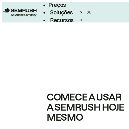
Preços
Soluções
Recursos
Empresarial
COMECE A USAR
A SEMRUSH HOJE
MESMO