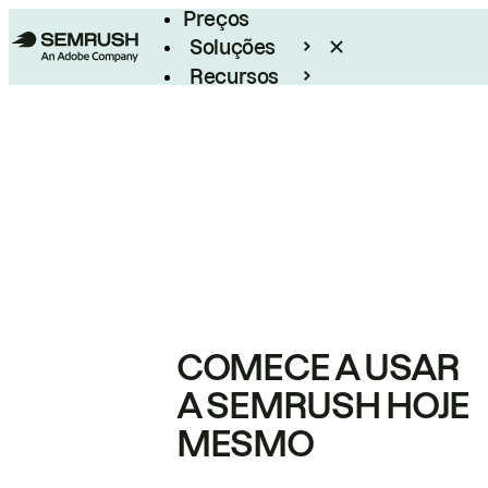
Preços
Soluções
Recursos
Empresarial
COMECE A USAR
A SEMRUSH HOJE
MESMO