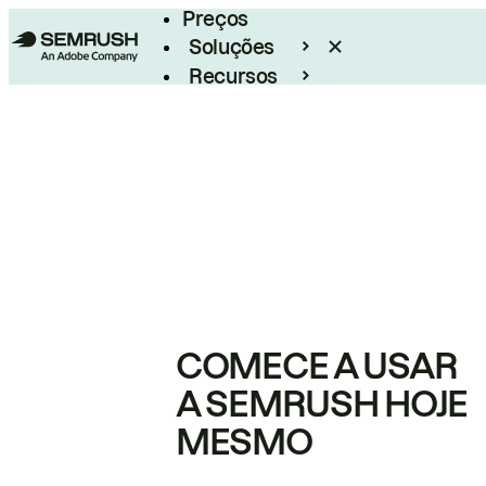
Preços
Soluções
Recursos
Empresarial
COMECE A USAR
A SEMRUSH HOJE
MESMO