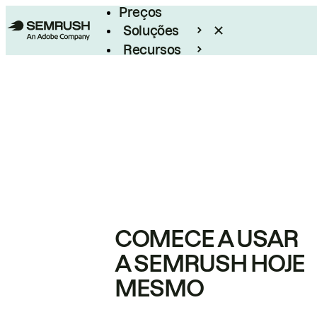
Preços
Soluções
Recursos
Empresarial
COMECE A USAR
A SEMRUSH HOJE
MESMO