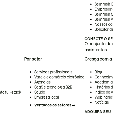
Semrush 
Empresari
Semrush 
Semrush A
Nossos da
Solicitar 
CONECTE O SE
O conjunto de 
assistentes.
Por setor
Cresça com a
Serviços profissionais
Blog
Varejo e comércio eletrônico
Conhecim
Agências
Academia
SaaS e tecnologia B2B
Histórias 
to full-stack
Saúde
Índice de v
Empresa local
Webinário
Notícias
Ver todos os setores
ADQUIRA SEU