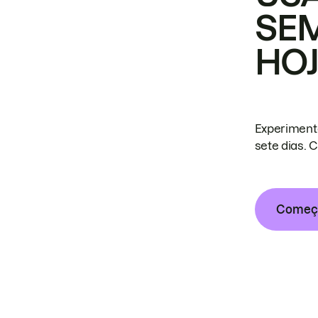
SE
HO
Experiment
sete dias. 
Começa