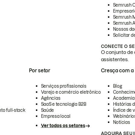
Semrush 
Empresari
Semrush 
Semrush A
Nossos da
Solicitar 
CONECTE O SE
O conjunto de 
assistentes.
Por setor
Cresça com a
Serviços profissionais
Blog
Varejo e comércio eletrônico
Conhecim
Agências
Academia
SaaS e tecnologia B2B
Histórias 
to full-stack
Saúde
Índice de v
Empresa local
Webinário
Notícias
Ver todos os setores
ADQUIRA SEU