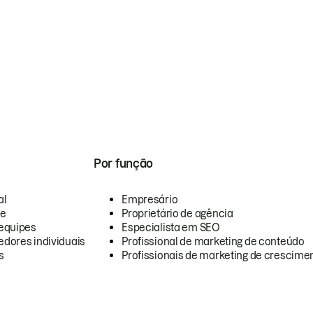
Por função
al
Empresário
te
Proprietário de agência
equipes
Especialista em SEO
dores individuais
Profissional de marketing de conteúdo
s
Profissionais de marketing de crescimen