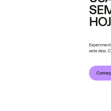
SE
HO
Experiment
sete dias. 
Começa