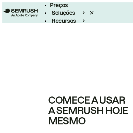
Preços
Soluções
Recursos
Empresarial
COMECE A USAR
A SEMRUSH HOJE
MESMO