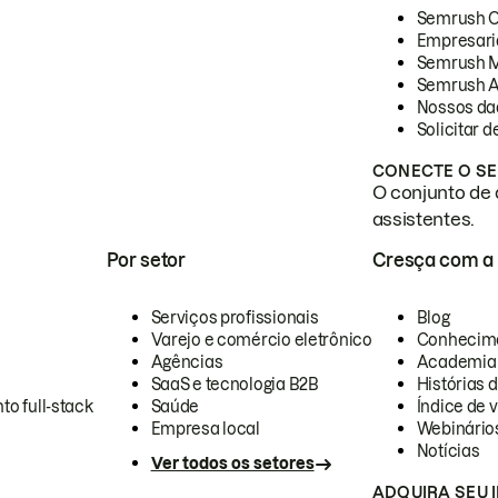
Semrush 
Empresari
Semrush 
Semrush A
Nossos da
Solicitar 
CONECTE O SE
O conjunto de 
assistentes.
Por setor
Cresça com a
Serviços profissionais
Blog
Varejo e comércio eletrônico
Conhecim
Agências
Academia
SaaS e tecnologia B2B
Histórias 
to full-stack
Saúde
Índice de v
Empresa local
Webinário
Notícias
Ver todos os setores
ADQUIRA SEU