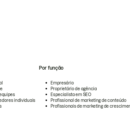
Por função
al
Empresário
te
Proprietário de agência
equipes
Especialista em SEO
dores individuais
Profissional de marketing de conteúdo
s
Profissionais de marketing de crescimen