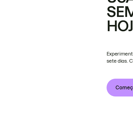
SE
HO
Experiment
sete dias. 
Começa