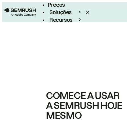
Preços
Soluções
Recursos
Empresarial
COMECE A USAR
A SEMRUSH HOJE
MESMO