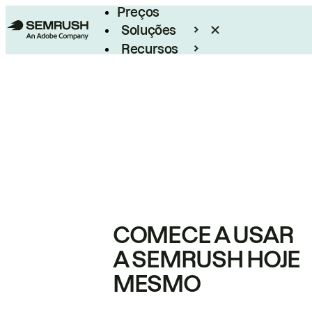
Preços
Soluções
Recursos
Empresarial
COMECE A USAR
A SEMRUSH HOJE
MESMO