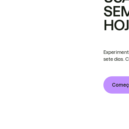
SE
HO
Experiment
sete dias. 
Começa