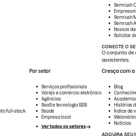
Semrush 
Empresari
Semrush 
Semrush A
Nossos da
Solicitar 
CONECTE O SE
O conjunto de 
assistentes.
Por setor
Cresça com a
Serviços profissionais
Blog
Varejo e comércio eletrônico
Conhecim
Agências
Academia
SaaS e tecnologia B2B
Histórias 
to full-stack
Saúde
Índice de v
Empresa local
Webinário
Notícias
Ver todos os setores
ADQUIRA SEU