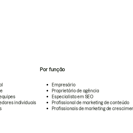
Por função
al
Empresário
te
Proprietário de agência
equipes
Especialista em SEO
dores individuais
Profissional de marketing de conteúdo
s
Profissionais de marketing de crescimen