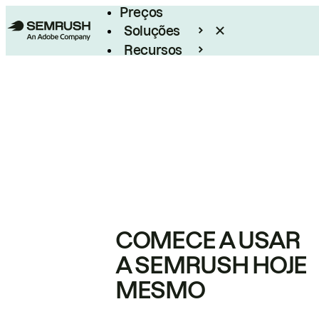
Preços
Soluções
Recursos
Empresarial
COMECE A USAR
A SEMRUSH HOJE
MESMO