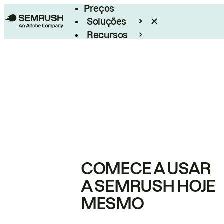
Preços
Soluções
Recursos
Empresarial
COMECE A USAR
A SEMRUSH HOJE
MESMO