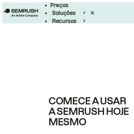
Preços
Soluções
Recursos
Empresarial
COMECE A USAR
A SEMRUSH HOJE
MESMO