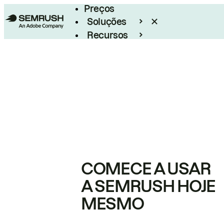
Preços
Soluções
Recursos
Empresarial
COMECE A USAR
A SEMRUSH HOJE
MESMO