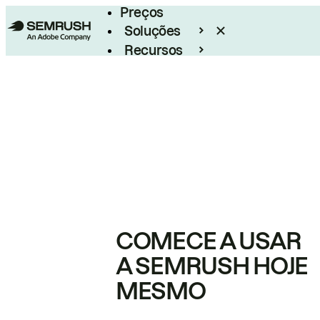
Preços
Soluções
Recursos
Empresarial
COMECE A USAR
A SEMRUSH HOJE
MESMO