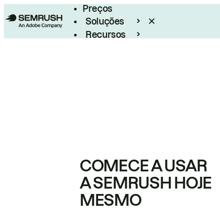
Preços
Soluções
Recursos
Empresarial
COMECE A USAR
A SEMRUSH HOJE
MESMO