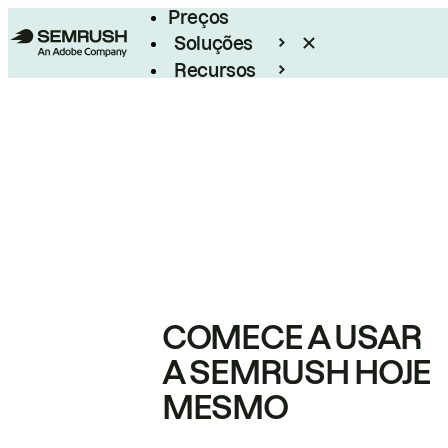
Preços
Soluções
Recursos
Empresarial
COMECE A USAR
A SEMRUSH HOJE
MESMO