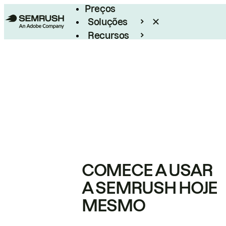
Preços
Soluções
Recursos
Empresarial
COMECE A USAR
A SEMRUSH HOJE
MESMO