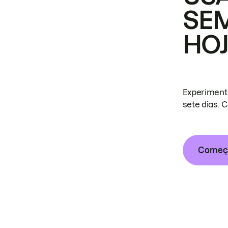
SE
HO
Experiment
sete dias. 
Começa