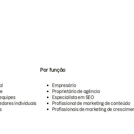
Por função
al
Empresário
te
Proprietário de agência
equipes
Especialista em SEO
dores individuais
Profissional de marketing de conteúdo
s
Profissionais de marketing de crescimen