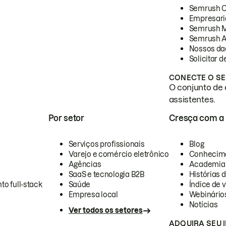
Semrush 
Empresari
Semrush 
Semrush A
Nossos da
Solicitar 
CONECTE O SE
O conjunto de 
assistentes.
Por setor
Cresça com a
Serviços profissionais
Blog
Varejo e comércio eletrônico
Conhecim
Agências
Academia
SaaS e tecnologia B2B
Histórias 
to full-stack
Saúde
Índice de v
Empresa local
Webinário
Notícias
Ver todos os setores
ADQUIRA SEU