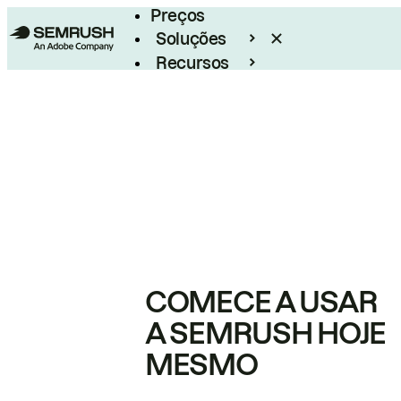
Preços
Soluções
Recursos
Empresarial
COMECE A USAR
A SEMRUSH HOJE
MESMO