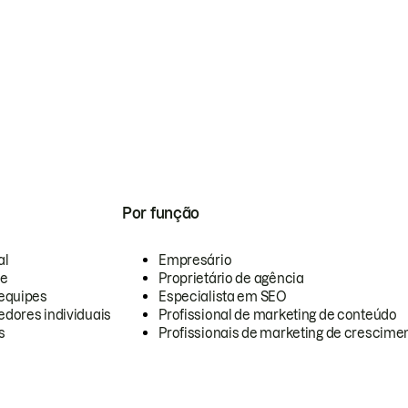
Por função
al
Empresário
te
Proprietário de agência
equipes
Especialista em SEO
dores individuais
Profissional de marketing de conteúdo
s
Profissionais de marketing de crescimen