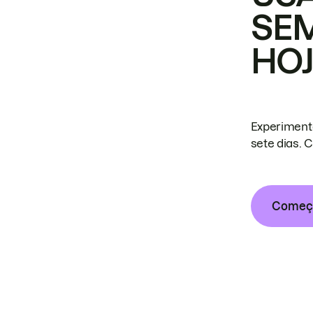
SE
HO
Experiment
sete dias. 
Começa