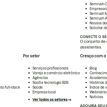
Semrush 
Empresari
Semrush 
Semrush A
Nossos da
Solicitar 
CONECTE O SE
O conjunto de 
assistentes.
Por setor
Cresça com a
Serviços profissionais
Blog
Varejo e comércio eletrônico
Conhecim
Agências
Academia
SaaS e tecnologia B2B
Histórias 
to full-stack
Saúde
Índice de v
Empresa local
Webinário
Notícias
Ver todos os setores
ADQUIRA SEU