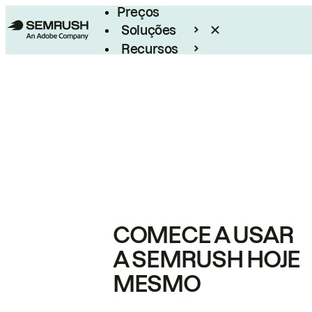
Preços
Soluções
Recursos
Empresarial
COMECE A USAR
A SEMRUSH HOJE
MESMO