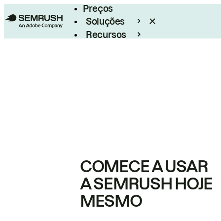
Preços
Soluções
Recursos
Empresarial
COMECE A USAR
A SEMRUSH HOJE
MESMO