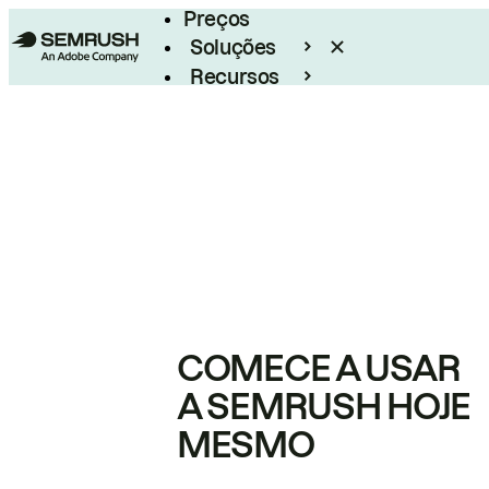
Preços
Soluções
Recursos
Empresarial
COMECE A USAR
A SEMRUSH HOJE
MESMO